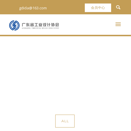
gdida@163.com
Portfolio Category : 团体标
准
Home
/ Portfolio Category /
团体标准
ALL