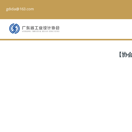
gdida@163.com
【协